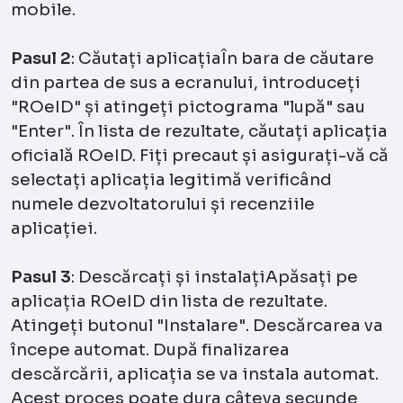
mobile.
Pasul 2
: Căutați aplicațiaÎn bara de căutare
din partea de sus a ecranului, introduceți
"ROeID" și atingeți pictograma "lupă" sau
"Enter". În lista de rezultate, căutați aplicația
oficială ROeID. Fiți precaut și asigurați-vă că
selectați aplicația legitimă verificând
numele dezvoltatorului și recenziile
aplicației.
Pasul 3
: Descărcați și instalațiApăsați pe
aplicația ROeID din lista de rezultate.
Atingeți butonul "Instalare". Descărcarea va
începe automat. După finalizarea
descărcării, aplicația se va instala automat.
Acest proces poate dura câteva secunde