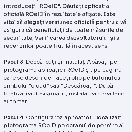
introduceți "ROeID". Căutați aplicația
oficială ROeID în rezultatele afișate. Este
vital să alegeți versiunea oficială pentru a vă
asigura că beneficiați de toate măsurile de
securitate; Verificarea dezvoltatorului și a
recenziilor poate fi utilă în acest sens.
Pasul 3
: Descărcați și instalațiApăsați pe
pictograma aplicației ROeID și, pe pagina
care se deschide, faceți clic pe butonul cu
simbolul "cloud" sau "Descărcați". După
finalizarea descărcării, instalarea se va face
automat.
Pasul 4
: Configurarea aplicatiei - localizați
pictograma ROeID pe ecranul de pornire al