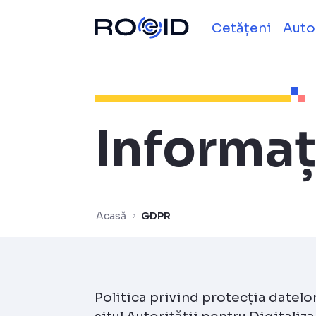
GDPR - ROeID
Sari la continut
Cetățeni
Auto
Informaț
Acasă
GDPR
Politica privind protecția datelo