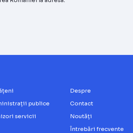
area României la adresa:
ățeni
Despre
inistrații publice
Contact
izori servicii
Noutăți
Întrebări frecvente