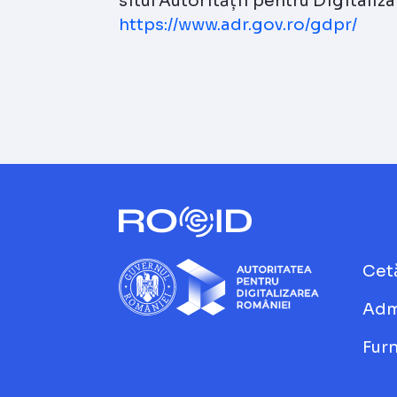
situl Autorității pentru Digitaliz
https://www.adr.gov.ro/gdpr/
Cet
Adm
Furn