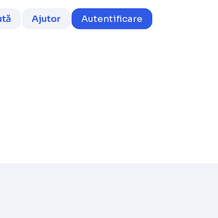
ută
Ajutor
Autentificare