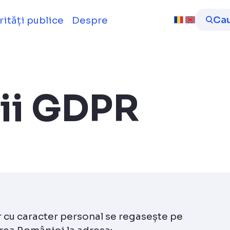
Ca
rități publice
Despre
ii GDPR
r cu caracter personal se regasește pe